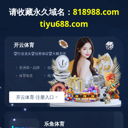
华体会·体育
150 8598 8761
华体会·体育-华体会(中国)
关于我们
公司简介
华体会·体育
荣誉资质
产品中心
智能安防领域
信息发布系统
远程会议系统
LED显示屏
案例展示
新闻资讯
华体会·体育
华体会·体育-华体会(中国)
通知公告
服务中心
服务理念
售后服务
解决方案