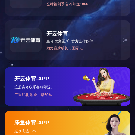
贵阳警察学院
贵阳中国电信
贵阳中医院第一附属医院
贵州理工学院
贵阳国际数字产业园